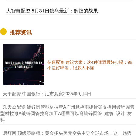
大智慧配资 5月31日俄乌最新：辉煌的战果
推荐资讯
信康配资 建议大家：这4种啤酒最好少喝：都
不是好啤酒，很多人不懂
​天平配资 中国银行：汇市观察2025年9月4日
​乐天盈配资 镀锌圆管型材拉弯A广州悬挑雨棚骨架支撑用镀锌圆管
型材拉弯A镀锌圆管拉弯加工A哪里可以弯镀锌圆管_建筑_设计_材
料
​启灯网 顶级策略师：黄金多头美元空头主导全球市场，这一趋势