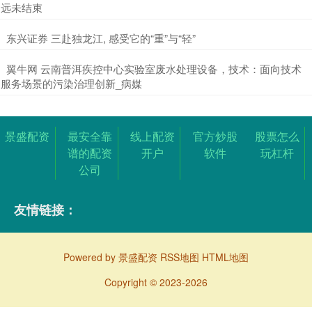
远未结束
​东兴证券 三赴独龙江, 感受它的“重”与“轻”
​翼牛网 云南普洱疾控中心实验室废水处理设备，技术：面向技术
服务场景的污染治理创新_病媒
景盛配资
最安全靠
线上配资
官方炒股
股票怎么
谱的配资
开户
软件
玩杠杆
公司
友情链接：
Powered by
景盛配资
RSS地图
HTML地图
Copyright
© 2023-2026