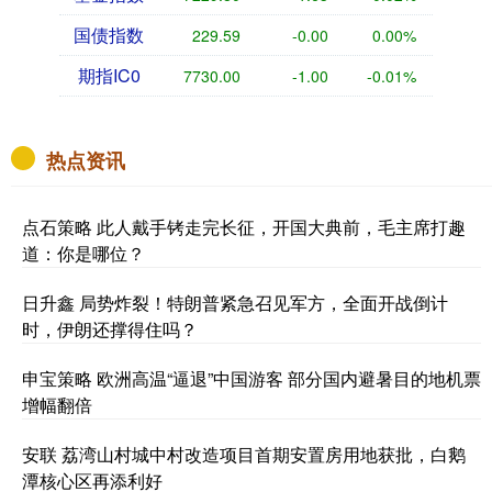
国债指数
229.59
-0.00
0.00%
期指IC0
7730.00
-1.00
-0.01%
热点资讯
点石策略 此人戴手铐走完长征，开国大典前，毛主席打趣
道：你是哪位？
日升鑫 局势炸裂！特朗普紧急召见军方，全面开战倒计
时，伊朗还撑得住吗？
申宝策略 欧洲高温“逼退”中国游客 部分国内避暑目的地机票
增幅翻倍
安联 荔湾山村城中村改造项目首期安置房用地获批，白鹅
潭核心区再添利好