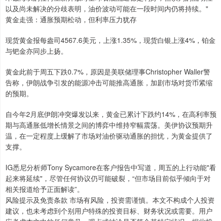
以及尚未解决的分歧表明，油价波动可能在一段时间内仍将持续。"
黄金走强：通胀预期松动，但利率压力犹存
现货黄金报每盎司4567.6美元，上涨1.35%，现货白银上涨4%，铂金
与钯金亦同步上扬。
黄金此前于周五下跌0.7%，原因是美联储理事Christopher Waller警
告称，伊朗战争引发的能源冲击可能推高通胀，加剧市场对货币紧缩
的预期。
自今年2月底伊朗冲突爆发以来，黄金已累计下跌约14%，在高利率预
期与高通胀低增长情景之间的博弈中维持窄幅震荡。美伊协议预期升
温，在一定程度上缓解了市场对油价驱动通胀的担忧，为黄金提供了
支撑。
IG悉尼分析师Tony Sycamore在客户报告中写道，周五的上行动能"看
起来将延续"，尽管任何协议仍可能破裂，“但市场目前似乎倾向于对
相关报道给予正面解读”。
风险提示及免责条款 市场有风险，投资需谨慎。本文不构成个人投资
建议，也未考虑到个别用户特殊的投资目标、财务状况或需要。用户