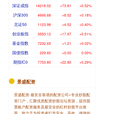
深证成指
14218.02
+73.81
+0.52%
沪深300
4666.68
+8.52
+0.18%
北证50
1123.98
+4.52
+0.40%
创业板指
3553.12
+17.97
+0.51%
基金指数
7232.65
+1.21
+0.02%
国债指数
229.60
+0.00
0.00%
期指IC0
7753.80
+22.80
+0.29%
景盛配资
景盛配资-最安全靠谱的配资公司=专业炒股配
资门户，汇聚优质配资炒股论坛资源，提供股
票账户配资服务及最安全的杠杆炒股平台推
荐。致力于为投资者打造安全、高效、便捷的