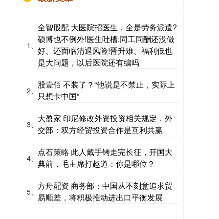
全智股配 大医院招医生，全是劳务派遣?
硕博也不例外!医生吐槽:同工同酬还没做
1、
好、还面临清退风险!晋升难、福利低也
是大问题，以后医院还有编吗
股壹佰 不装了？“他说是不禁止，实际上
2、
只想卡中国”
大盈家 印尼修改外资投资相关规定，外
3、
交部：双方经贸投资合作是互利共赢
点石策略 此人戴手铐走完长征，开国大
4、
典前，毛主席打趣道：你是哪位？
方舟配资 商务部：中国从不刻意追求贸
5、
易顺差，将积极推动进出口平衡发展