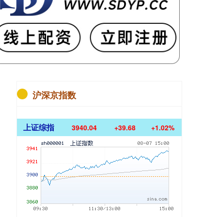
沪深京指数
上证综指
3940.04
+39.68
+1.02%