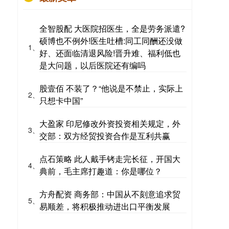
全智股配 大医院招医生，全是劳务派遣?
硕博也不例外!医生吐槽:同工同酬还没做
1、
好、还面临清退风险!晋升难、福利低也
是大问题，以后医院还有编吗
股壹佰 不装了？“他说是不禁止，实际上
2、
只想卡中国”
大盈家 印尼修改外资投资相关规定，外
3、
交部：双方经贸投资合作是互利共赢
点石策略 此人戴手铐走完长征，开国大
4、
典前，毛主席打趣道：你是哪位？
方舟配资 商务部：中国从不刻意追求贸
5、
易顺差，将积极推动进出口平衡发展