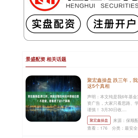
景盛配资 相关话题
聚宏鑫操盘 跌三年，
这5个真相
声明：本文纯是我6年基
资广告，大家只看思路、
谨慎！ 3月30日收....
来源：保顺
聚宏鑫操盘
查看：
176
分类：
最安全