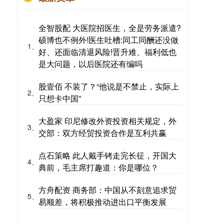
全智股配 大医院招医生，全是劳务派遣?
硕博也不例外!医生吐槽:同工同酬还没做
1、
好、还面临清退风险!晋升难、福利低也
是大问题，以后医院还有编吗
股壹佰 不装了？“他说是不禁止，实际上
2、
只想卡中国”
大盈家 印尼修改外资投资相关规定，外
3、
交部：双方经贸投资合作是互利共赢
点石策略 此人戴手铐走完长征，开国大
4、
典前，毛主席打趣道：你是哪位？
方舟配资 商务部：中国从不刻意追求贸
5、
易顺差，将积极推动进出口平衡发展