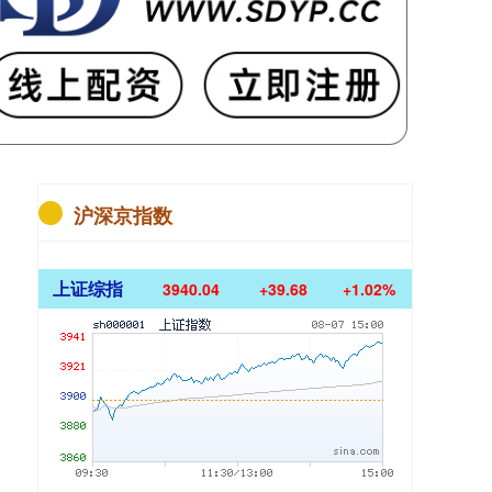
沪深京指数
上证综指
3940.04
+39.68
+1.02%