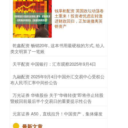
钱掌柜配资 英国政坛动荡卷
土重来！投资者忧虑左转激
进财政回归，正加速撤离英
镑资产
​乾鑫配资 畅销20年, 这本书用最硬核的方式, 给人
类文明算了一笔账
​天平配资 中国银行：汇市观察2025年9月4日
​九融配资 2025年9月4日中国外汇交易中心受权公
布人民币汇率中间价公告
​万光证券 华锋股份 关于“华锋转债”即将停止转股
暨赎回前最后半个交易日的重要提示性公告
​元富证券 A50，直线拉升！中国资产，集体爆发
最新文章